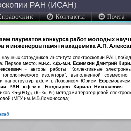
оскопии РАН (ИСАН)
ем лауреатов конкурса работ молодых науч
в и инженеров памяти академика А.П. Алекс
научных сотрудников Института спектроскопии РАН, победи
а: Первое место:
м.н.с. к.ф.-м.н. Ефимкин Дмитрий Кирил
ексеевич
- авторы работы "Коллективные электронн
 топологического изолятора", выполненной совместн
ии наноструктур д.ф.-м.н. Лозовиком Юрием Ефремовиче
пии РАН к.ф.-м.н. Болдырев Кирилл Николаевич
- а
иков RFe
(BO
)
(R=Eu, Pr) методами терагерцовой спектрос
3
3
4
цовой (МГУ им. М.В.Ломоносова)
азад