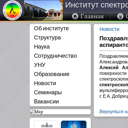
Институт спектр
Об институте
Новости
Структура
Поздравля
аспиранто
Наука
Сотрудничество
Поздравляем 
Александров
УНУ
Алексей Ал
Образование
поверхности
спектроскоп
Новости
спектроско
мультиферро
Семинары
с Е.А. Добре
Вакансии
Вернуться н