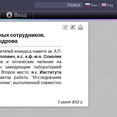
Поиск
ных сотрудников,
андрова
телей конкурса памяти ак. А.П.
лович, н.с. к.ф.-м.н. Соколик
ые и оптические явления на
о c заведующим лабораторией
м Второе место:
н.c. Института
втор работы "Исследование
копии", выполненной совместно
3 июня 2013 г.